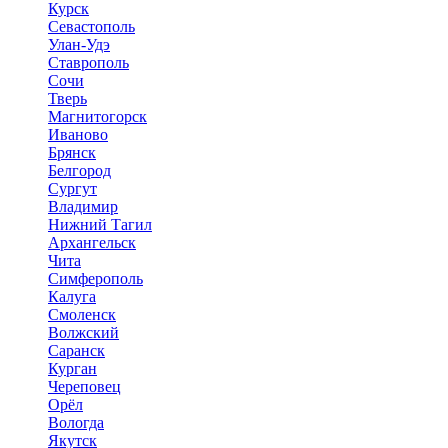
Курск
Севастополь
Улан-Удэ
Ставрополь
Сочи
Тверь
Магнитогорск
Иваново
Брянск
Белгород
Сургут
Владимир
Нижний Тагил
Архангельск
Чита
Симферополь
Калуга
Смоленск
Волжский
Саранск
Курган
Череповец
Орёл
Вологда
Якутск