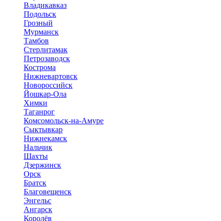
Владикавказ
Подольск
Грозный
Мурманск
Тамбов
Стерлитамак
Петрозаводск
Кострома
Нижневартовск
Новороссийск
Йошкар-Ола
Химки
Таганрог
Комсомольск-на-Амуре
Сыктывкар
Нижнекамск
Нальчик
Шахты
Дзержинск
Орск
Братск
Благовещенск
Энгельс
Ангарск
Королёв