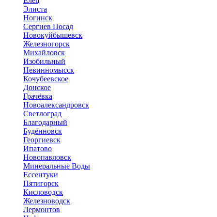
Елец
Элиста
Ногинск
Сергиев Посад
Новокуйбышевск
Железногорск
Михайловск
Изобильный
Невинномысск
Кочубеевское
Донское
Грачёвка
Новоалександровск
Светлоград
Благодарный
Будённовск
Георгиевск
Ипатово
Новопавловск
Минеральные Воды
Ессентуки
Пятигорск
Кисловодск
Железноводск
Лермонтов