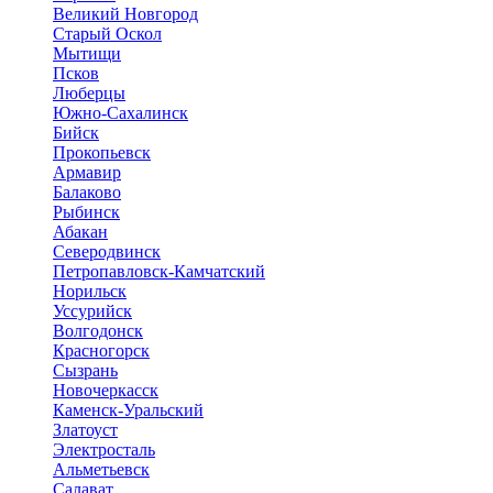
Великий Новгород
Старый Оскол
Мытищи
Псков
Люберцы
Южно-Сахалинск
Бийск
Прокопьевск
Армавир
Балаково
Рыбинск
Абакан
Северодвинск
Петропавловск-Камчатский
Норильск
Уссурийск
Волгодонск
Красногорск
Сызрань
Новочеркасск
Каменск-Уральский
Златоуст
Электросталь
Альметьевск
Салават