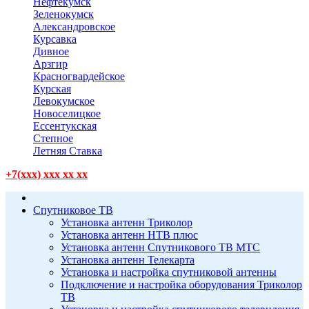
Нефтекумск
Зеленокумск
Александровское
Курсавка
Дивное
Арзгир
Красногвардейское
Курская
Левокумское
Новоселицкое
Ессентукская
Степное
Летняя Ставка
+7(xxx) xxx xx xx
Спутниковое ТВ
Установка антенн Триколор
Установка антенн НТВ плюс
Установка антенн Спутникового ТВ МТС
Установка антенн Телекарта
Установка и настройка спутниковой антенны
Подключение и настройка оборудования Триколор
ТВ