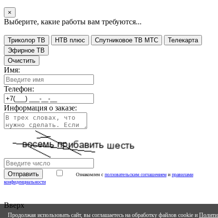
×
Выберите, какие работы вам требуются...
Триколор ТВ
НТВ плюс
Спутниковое ТВ МТС
Телекарта
Эфирное ТВ
Очистить
Имя:
Телефон:
Информация о заказе:
Ознакомлен с
ползовательским соглашением
и
правилами
конфиденциальности
Вверх
Продолжая использовать сайт, вы соглашаетесь на обработку файлов cookie и
Полити