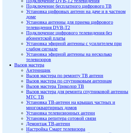
Подключение DVB-T2 телевидения
Подключение бесплатного цифрового ТВ
Установка цифровых антенн на даче и в частном
доме
Установка антенны для приема цифрового
телевидения DVB-T2
Подключение цифрового телевидения без
абонентской платы
Установка эфирной антенны с усилителем при
слабом сигнале
Установка эфирной антенны на несколько
телевизоров
Вызов мастера
Антеннщик
Вызов мастера по ремонту ТВ антенн
Вызов мастера по спутниковым антеннам
Вызов мастера Триколор ТВ
Вызов мастера для ремонта спутниковой антенны
МТС ТВ
Установка ТВ-антенн на крышах частных и
многоквартирных домов
Установка телевизионных антенн
Установка репитера сотовой связи
Демонтаж ТВ-антенн
Настройка Смарт телевизора