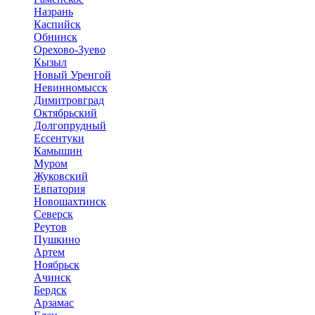
Назрань
Каспийск
Обнинск
Орехово-Зуево
Кызыл
Новый Уренгой
Невинномысск
Димитровград
Октябрьский
Долгопрудный
Ессентуки
Камышин
Муром
Жуковский
Евпатория
Новошахтинск
Северск
Реутов
Пушкино
Артем
Ноябрьск
Ачинск
Бердск
Арзамас