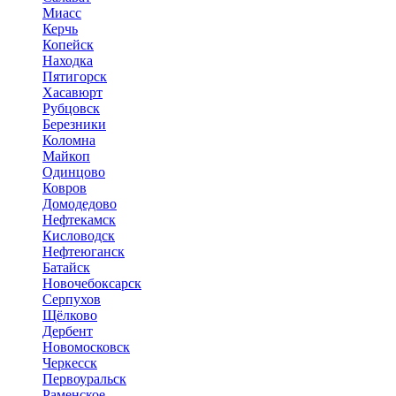
Миасс
Керчь
Копейск
Находка
Пятигорск
Хасавюрт
Рубцовск
Березники
Коломна
Майкоп
Одинцово
Ковров
Домодедово
Нефтекамск
Кисловодск
Нефтеюганск
Батайск
Новочебоксарск
Серпухов
Щёлково
Дербент
Новомосковск
Черкесск
Первоуральск
Раменское