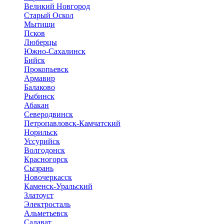
Великий Новгород
Старый Оскол
Мытищи
Псков
Люберцы
Южно-Сахалинск
Бийск
Прокопьевск
Армавир
Балаково
Рыбинск
Абакан
Северодвинск
Петропавловск-Камчатский
Норильск
Уссурийск
Волгодонск
Красногорск
Сызрань
Новочеркасск
Каменск-Уральский
Златоуст
Электросталь
Альметьевск
Салават