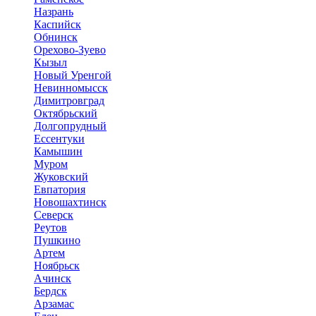
Назрань
Каспийск
Обнинск
Орехово-Зуево
Кызыл
Новый Уренгой
Невинномысск
Димитровград
Октябрьский
Долгопрудный
Ессентуки
Камышин
Муром
Жуковский
Евпатория
Новошахтинск
Северск
Реутов
Пушкино
Артем
Ноябрьск
Ачинск
Бердск
Арзамас