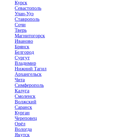
Курск
Севастополь
Улан-Удэ
Ставрополь
Сочи
Тверь
Магнитогорск
Иваново
Брянск
Белгород
Сургут
Владимир
Нижний Тагил
Архангельск
Чита
Симферополь
Калуга
Смоленск
Волжский
Саранск
Курган
Череповец
Орёл
Вологда
Якутск