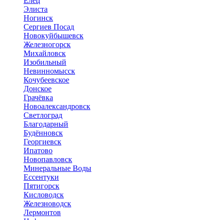
Елец
Элиста
Ногинск
Сергиев Посад
Новокуйбышевск
Железногорск
Михайловск
Изобильный
Невинномысск
Кочубеевское
Донское
Грачёвка
Новоалександровск
Светлоград
Благодарный
Будённовск
Георгиевск
Ипатово
Новопавловск
Минеральные Воды
Ессентуки
Пятигорск
Кисловодск
Железноводск
Лермонтов