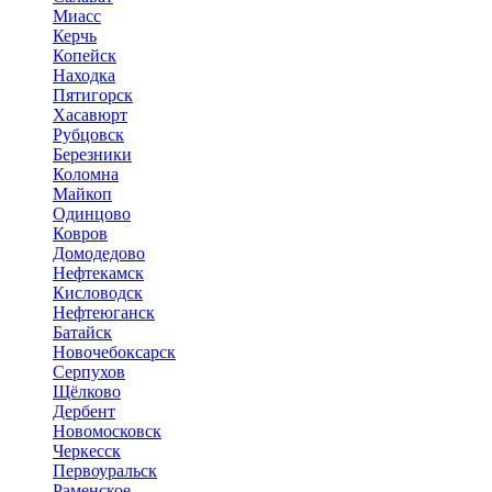
Миасс
Керчь
Копейск
Находка
Пятигорск
Хасавюрт
Рубцовск
Березники
Коломна
Майкоп
Одинцово
Ковров
Домодедово
Нефтекамск
Кисловодск
Нефтеюганск
Батайск
Новочебоксарск
Серпухов
Щёлково
Дербент
Новомосковск
Черкесск
Первоуральск
Раменское