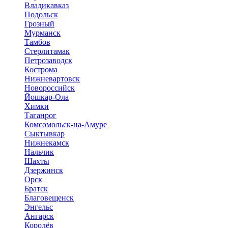
Владикавказ
Подольск
Грозный
Мурманск
Тамбов
Стерлитамак
Петрозаводск
Кострома
Нижневартовск
Новороссийск
Йошкар-Ола
Химки
Таганрог
Комсомольск-на-Амуре
Сыктывкар
Нижнекамск
Нальчик
Шахты
Дзержинск
Орск
Братск
Благовещенск
Энгельс
Ангарск
Королёв