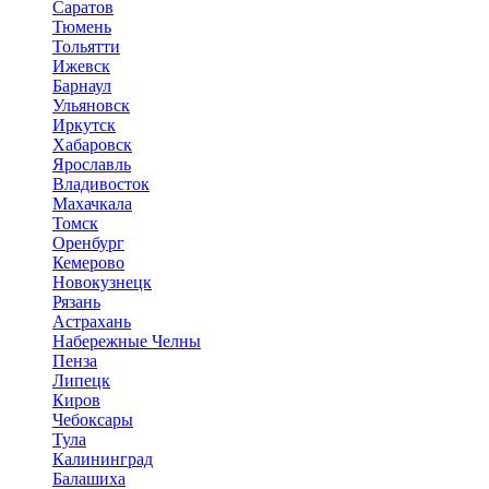
Саратов
Тюмень
Тольятти
Ижевск
Барнаул
Ульяновск
Иркутск
Хабаровск
Ярославль
Владивосток
Махачкала
Томск
Оренбург
Кемерово
Новокузнецк
Рязань
Астрахань
Набережные Челны
Пенза
Липецк
Киров
Чебоксары
Тула
Калининград
Балашиха