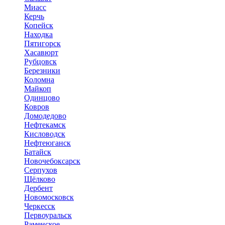
Миасс
Керчь
Копейск
Находка
Пятигорск
Хасавюрт
Рубцовск
Березники
Коломна
Майкоп
Одинцово
Ковров
Домодедово
Нефтекамск
Кисловодск
Нефтеюганск
Батайск
Новочебоксарск
Серпухов
Щёлково
Дербент
Новомосковск
Черкесск
Первоуральск
Раменское