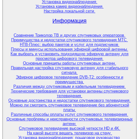
Установка видеонаблюдения
Установка камер видеонаблюдения
Настройка локальной сети
Информация
Сравнение Триколор ТВ и других спутниковых операторов
Преимущества и недостатки спутникового телевидения МТС
НТВ-Плюс: выбор пакетов и услуг для подписчиков
Плюсы и минусы использования эфирной цифровой антенны
Как выбрать и установить подходящую эфирную антенну для
просмотра цифрового телевидения
Основные принципы работы спутниковых антенн
Правильная настройка спутниковую антенну для стабильного
сигнала
Эфирное цифровое телевидение DVB-T2: особенности и
преимущества
Различия между спутниковым и кабельным телевидением
Технические требования для установки антенны спутникового
телевидения
Основные достоинства и недостатки спутникового телевидения
Можно ли смотреть спутниковое телевидение без абонентской
платы
Различные способы оплаты услуг спутникового телевидения
Основные проблемы и неисправности спутниковых телевизионных
антенн
Спутниковое телевидение высокой четкости HD и 4K
На какой высоте вешать телевизор на стену
Установка видеонаблюдения: пошаговое руководство