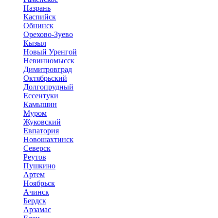
Назрань
Каспийск
Обнинск
Орехово-Зуево
Кызыл
Новый Уренгой
Невинномысск
Димитровград
Октябрьский
Долгопрудный
Ессентуки
Камышин
Муром
Жуковский
Евпатория
Новошахтинск
Северск
Реутов
Пушкино
Артем
Ноябрьск
Ачинск
Бердск
Арзамас