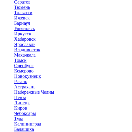
Саратов
Тюмень
Тольятти
Ижевск
Барнаул
Ульяновск
Иркутск
Хабаровск
Ярославль
Владивосток
Махачкала
Томск
Оренбург
Кемерово
Новокузнецк
Рязань
Астрахань
Набережные Челны
Пенза
Липецк
Киров
Чебоксары
Тула
Калининград
Балашиха