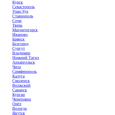
Курск
Севастополь
Улан-Удэ
Ставрополь
Сочи
Тверь
Магнитогорск
Иваново
Брянск
Белгород
Сургут
Владимир
Нижний Тагил
Архангельск
Чита
Симферополь
Калуга
Смоленск
Волжский
Саранск
Курган
Череповец
Орёл
Вологда
Якутск