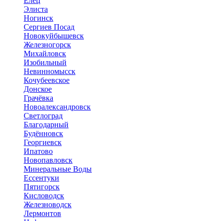
Елец
Элиста
Ногинск
Сергиев Посад
Новокуйбышевск
Железногорск
Михайловск
Изобильный
Невинномысск
Кочубеевское
Донское
Грачёвка
Новоалександровск
Светлоград
Благодарный
Будённовск
Георгиевск
Ипатово
Новопавловск
Минеральные Воды
Ессентуки
Пятигорск
Кисловодск
Железноводск
Лермонтов