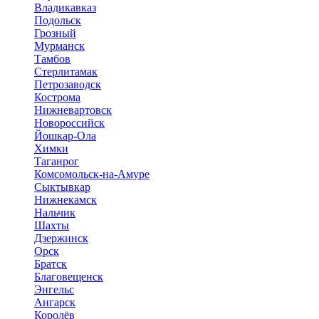
Владикавказ
Подольск
Грозный
Мурманск
Тамбов
Стерлитамак
Петрозаводск
Кострома
Нижневартовск
Новороссийск
Йошкар-Ола
Химки
Таганрог
Комсомольск-на-Амуре
Сыктывкар
Нижнекамск
Нальчик
Шахты
Дзержинск
Орск
Братск
Благовещенск
Энгельс
Ангарск
Королёв