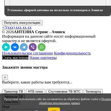
Установка эфирной антенны на несколько телевизоров в Ачинске
Получить консультацию
+7(xxx) xxx xx xx
© 2026
АНТЕННА Сервис - Ачинск
Информация на данном сайте носит информационный
характер и не является офертой.
Пользовательское соглашение
Конфиденциальность
Стать мастером
Наши партнеры
Закажите звонок мастера
×
Выберите, какие работы вам требуются...
Триколор ТВ
НТВ плюс
Спутниковое ТВ МТС
Телекарта
Эфирное ТВ
Продолжая использовать сайт, вы соглашаетесь на обработку файлов cookie и
Полити
Очистить
обработки персональных данных
Имя: