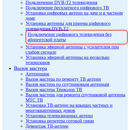
Подключение DVB-T2 телевидения
Подключение бесплатного цифрового ТВ
Установка цифровых антенн на даче и в частном
доме
Установка антенны для приема цифрового
телевидения DVB-T2
Подключение цифрового телевидения без
абонентской платы
Установка эфирной антенны с усилителем при
слабом сигнале
Установка эфирной антенны на несколько
телевизоров
Вызов мастера
Антеннщик
Вызов мастера по ремонту ТВ антенн
Вызов мастера по спутниковым антеннам
Вызов мастера Триколор ТВ
Вызов мастера для ремонта спутниковой антенны
МТС ТВ
Установка ТВ-антенн на крышах частных и
многоквартирных домов
Установка телевизионных антенн
Установка репитера сотовой связи
Демонтаж ТВ-антенн