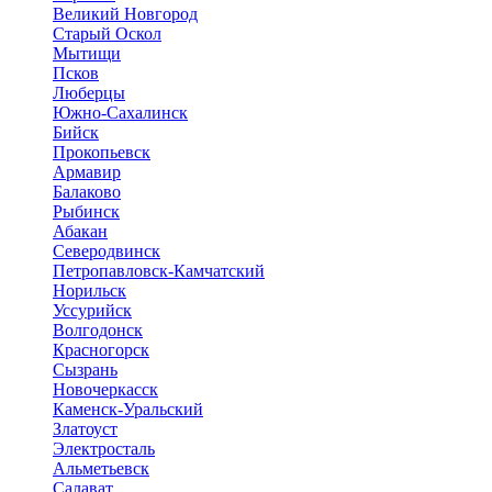
Великий Новгород
Старый Оскол
Мытищи
Псков
Люберцы
Южно-Сахалинск
Бийск
Прокопьевск
Армавир
Балаково
Рыбинск
Абакан
Северодвинск
Петропавловск-Камчатский
Норильск
Уссурийск
Волгодонск
Красногорск
Сызрань
Новочеркасск
Каменск-Уральский
Златоуст
Электросталь
Альметьевск
Салават