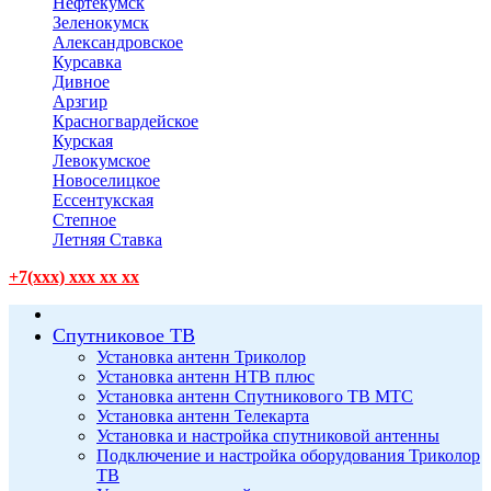
Нефтекумск
Зеленокумск
Александровское
Курсавка
Дивное
Арзгир
Красногвардейское
Курская
Левокумское
Новоселицкое
Ессентукская
Степное
Летняя Ставка
+7(xxx) xxx xx xx
Спутниковое ТВ
Установка антенн Триколор
Установка антенн НТВ плюс
Установка антенн Спутникового ТВ МТС
Установка антенн Телекарта
Установка и настройка спутниковой антенны
Подключение и настройка оборудования Триколор
ТВ