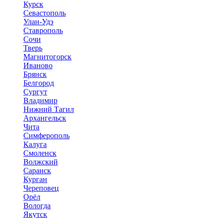
Курск
Севастополь
Улан-Удэ
Ставрополь
Сочи
Тверь
Магнитогорск
Иваново
Брянск
Белгород
Сургут
Владимир
Нижний Тагил
Архангельск
Чита
Симферополь
Калуга
Смоленск
Волжский
Саранск
Курган
Череповец
Орёл
Вологда
Якутск