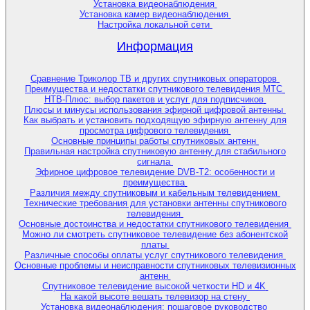
Установка видеонаблюдения
Установка камер видеонаблюдения
Настройка локальной сети
Информация
Сравнение Триколор ТВ и других спутниковых операторов
Преимущества и недостатки спутникового телевидения МТС
НТВ-Плюс: выбор пакетов и услуг для подписчиков
Плюсы и минусы использования эфирной цифровой антенны
Как выбрать и установить подходящую эфирную антенну для
просмотра цифрового телевидения
Основные принципы работы спутниковых антенн
Правильная настройка спутниковую антенну для стабильного
сигнала
Эфирное цифровое телевидение DVB-T2: особенности и
преимущества
Различия между спутниковым и кабельным телевидением
Технические требования для установки антенны спутникового
телевидения
Основные достоинства и недостатки спутникового телевидения
Можно ли смотреть спутниковое телевидение без абонентской
платы
Различные способы оплаты услуг спутникового телевидения
Основные проблемы и неисправности спутниковых телевизионных
антенн
Спутниковое телевидение высокой четкости HD и 4K
На какой высоте вешать телевизор на стену
Установка видеонаблюдения: пошаговое руководство