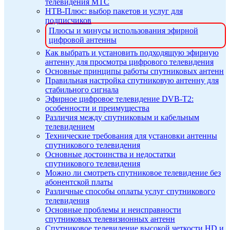
телевидения МТС
НТВ-Плюс: выбор пакетов и услуг для
подписчиков
Плюсы и минусы использования эфирной
цифровой антенны
Как выбрать и установить подходящую эфирную
антенну для просмотра цифрового телевидения
Основные принципы работы спутниковых антенн
Правильная настройка спутниковую антенну для
стабильного сигнала
Эфирное цифровое телевидение DVB-T2:
особенности и преимущества
Различия между спутниковым и кабельным
телевидением
Технические требования для установки антенны
спутникового телевидения
Основные достоинства и недостатки
спутникового телевидения
Можно ли смотреть спутниковое телевидение без
абонентской платы
Различные способы оплаты услуг спутникового
телевидения
Основные проблемы и неисправности
спутниковых телевизионных антенн
Спутниковое телевидение высокой четкости HD и