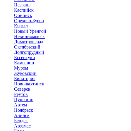
Назрань
Каспийск
Обнинск
Орехово-Зуево
Кызыл
Новый Уренгой
Невинномысск
Димитровград
Октябрьский
Долгопрудный
Ессентуки
Камышин
Муром
Жуковский
Евпатория
Новошахтинск
Северск
Реутов
Пушкино
Артем
Ноябрьск
Ачинск
Бердск
Арзамас