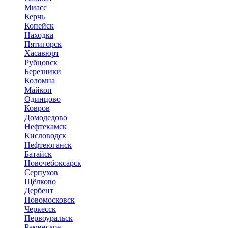
Миасс
Керчь
Копейск
Находка
Пятигорск
Хасавюрт
Рубцовск
Березники
Коломна
Майкоп
Одинцово
Ковров
Домодедово
Нефтекамск
Кисловодск
Нефтеюганск
Батайск
Новочебоксарск
Серпухов
Щёлково
Дербент
Новомосковск
Черкесск
Первоуральск
Раменское