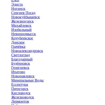
Елец
Элиста
Ногинск
Сергиев Посад
Новокуйбышевск
Железногорск
Михайловск
Изобильный
Невинномысск
Кочубеевское
Донское
Грачёвка
Новоалександровск
Светлоград
Благодарный
Будённовск
Георгиевск
Ипатово
Новопавловск
Минеральные Воды
Ессентуки
Пятигорск
Кисловодск
Железноводск
Лермонтов