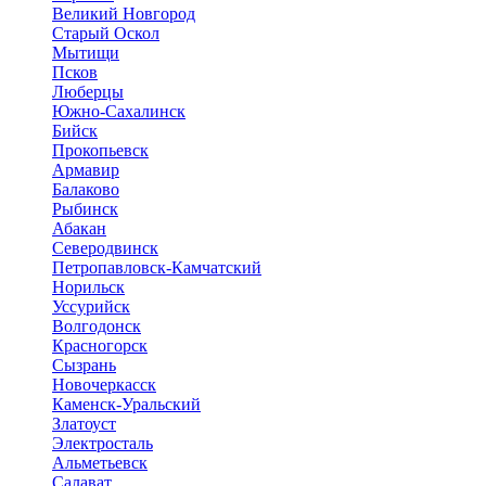
Великий Новгород
Старый Оскол
Мытищи
Псков
Люберцы
Южно-Сахалинск
Бийск
Прокопьевск
Армавир
Балаково
Рыбинск
Абакан
Северодвинск
Петропавловск-Камчатский
Норильск
Уссурийск
Волгодонск
Красногорск
Сызрань
Новочеркасск
Каменск-Уральский
Златоуст
Электросталь
Альметьевск
Салават