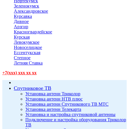
Нефтекумск
Зеленокумск
Александровское
Курсавка
Дивное
Арзгир
Красногвардейское
Курская
Левокумское
Новоселицкое
Ессентукская
Степное
Летняя Ставка
+7(xxx) xxx xx xx
Спутниковое ТВ
Установка антенн Триколор
Установка антенн НТВ плюс
Установка антенн Спутникового ТВ МТС
Установка антенн Телекарта
Установка и настройка спутниковой антенны
Подключение и настройка оборудования Триколор
ТВ