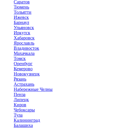
Саратов
Тюмень
Тольятти
Ижевск
Барнаул
Ульяновск
Иркутск
Хабаровск
Ярославль
Владивосток
Махачкала
Томск
Оренбург
Кемерово
Новокузнецк
Рязань
Астрахань
Набережные Челны
Пенза
Липецк
Киров
Чебоксары
Тула
Калининград
Балашиха