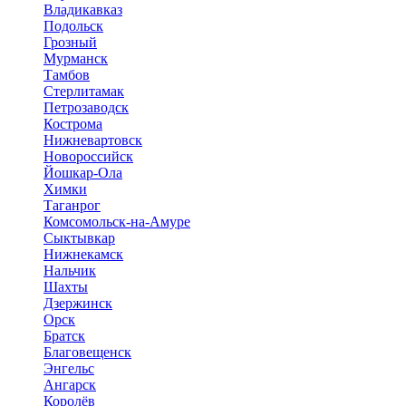
Владикавказ
Подольск
Грозный
Мурманск
Тамбов
Стерлитамак
Петрозаводск
Кострома
Нижневартовск
Новороссийск
Йошкар-Ола
Химки
Таганрог
Комсомольск-на-Амуре
Сыктывкар
Нижнекамск
Нальчик
Шахты
Дзержинск
Орск
Братск
Благовещенск
Энгельс
Ангарск
Королёв