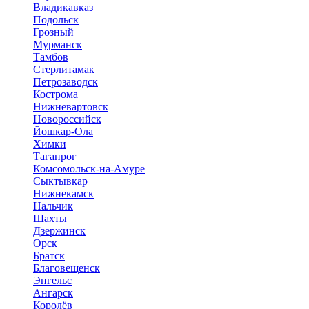
Владикавказ
Подольск
Грозный
Мурманск
Тамбов
Стерлитамак
Петрозаводск
Кострома
Нижневартовск
Новороссийск
Йошкар-Ола
Химки
Таганрог
Комсомольск-на-Амуре
Сыктывкар
Нижнекамск
Нальчик
Шахты
Дзержинск
Орск
Братск
Благовещенск
Энгельс
Ангарск
Королёв