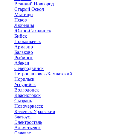
Великий Новгород
Старый Оскол
Мытищи
Псков
Люберцы
Южно-Сахалинск
Бийск
Прокопьевск
Армавир
Балаково
Рыбинск
Абакан
Северодвинск
Петропавловск-Камчатский
Норильск
Уссурийск
Волгодонск
Красногорск
Сызрань
Новочеркасск
Каменск-Уральский
Златоуст
Электросталь
Альметьевск
Салават