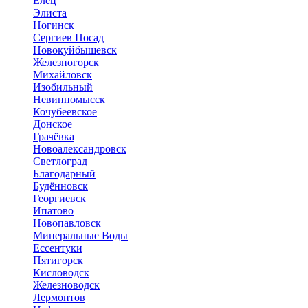
Елец
Элиста
Ногинск
Сергиев Посад
Новокуйбышевск
Железногорск
Михайловск
Изобильный
Невинномысск
Кочубеевское
Донское
Грачёвка
Новоалександровск
Светлоград
Благодарный
Будённовск
Георгиевск
Ипатово
Новопавловск
Минеральные Воды
Ессентуки
Пятигорск
Кисловодск
Железноводск
Лермонтов