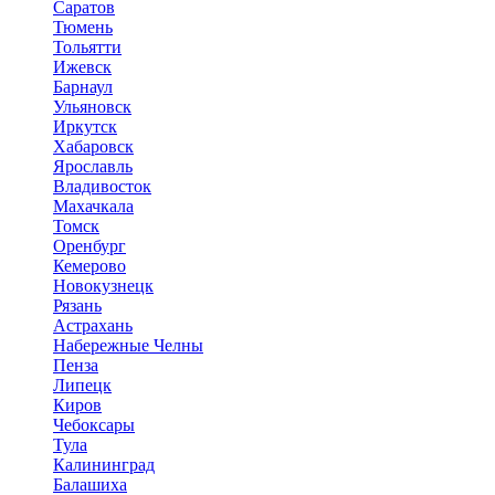
Саратов
Тюмень
Тольятти
Ижевск
Барнаул
Ульяновск
Иркутск
Хабаровск
Ярославль
Владивосток
Махачкала
Томск
Оренбург
Кемерово
Новокузнецк
Рязань
Астрахань
Набережные Челны
Пенза
Липецк
Киров
Чебоксары
Тула
Калининград
Балашиха