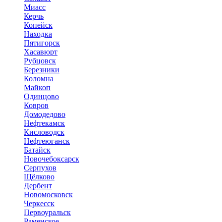
Миасс
Керчь
Копейск
Находка
Пятигорск
Хасавюрт
Рубцовск
Березники
Коломна
Майкоп
Одинцово
Ковров
Домодедово
Нефтекамск
Кисловодск
Нефтеюганск
Батайск
Новочебоксарск
Серпухов
Щёлково
Дербент
Новомосковск
Черкесск
Первоуральск
Раменское