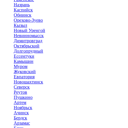
Назрань
Каспийск
Обнинск
Орехово-Зуево
Кызыл
Новый Уренгой
Невинномысск
Димитровград
Октябрьский
Долгопрудный
Ессентуки
Камышин
Муром
Жуковский
Евпатория
Новошахтинск
Северск
Реутов
Пушкино
Артем
Ноябрьск
Ачинск
Бердск
Арзамас