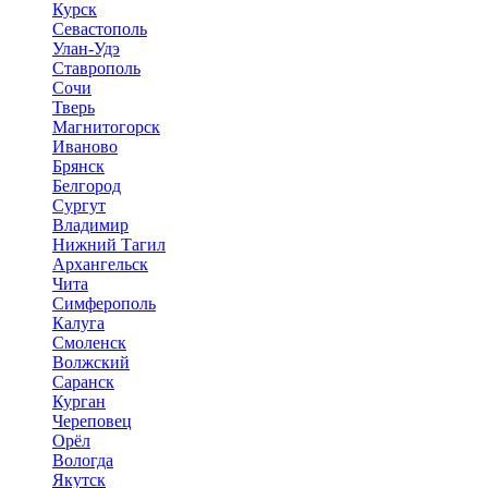
Курск
Севастополь
Улан-Удэ
Ставрополь
Сочи
Тверь
Магнитогорск
Иваново
Брянск
Белгород
Сургут
Владимир
Нижний Тагил
Архангельск
Чита
Симферополь
Калуга
Смоленск
Волжский
Саранск
Курган
Череповец
Орёл
Вологда
Якутск