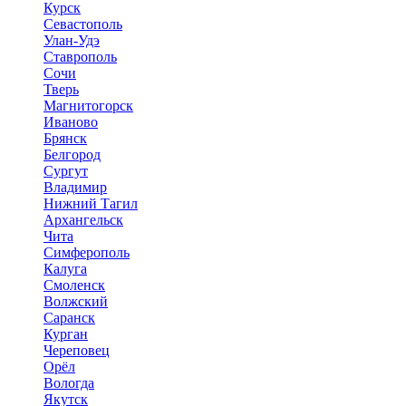
Курск
Севастополь
Улан-Удэ
Ставрополь
Сочи
Тверь
Магнитогорск
Иваново
Брянск
Белгород
Сургут
Владимир
Нижний Тагил
Архангельск
Чита
Симферополь
Калуга
Смоленск
Волжский
Саранск
Курган
Череповец
Орёл
Вологда
Якутск