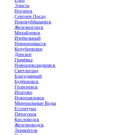
Елец
Элиста
Ногинск
Сергиев Посад
Новокуйбышевск
Железногорск
Михайловск
Изобильный
Невинномысск
Кочубеевское
Донское
Грачёвка
Новоалександровск
Светлоград
Благодарный
Будённовск
Георгиевск
Ипатово
Новопавловск
Минеральные Воды
Ессентуки
Пятигорск
Кисловодск
Железноводск
Лермонтов