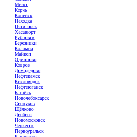
Миасс
Керчь
Копейск
Находка
Пятигорск
Хасавюрт
Рубцовск
Березники
Коломна
Майкоп
Одинцово
Ковров
Домодедово
Нефтекамск
Кисловодск
Нефтеюганск
Батайск
Новочебоксарск
Серпухов
Щёлково
Дербент
Новомосковск
Черкесск
Первоуральск
Раменское