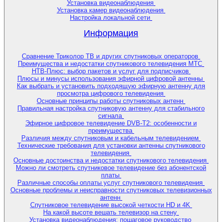
Установка видеонаблюдения
Установка камер видеонаблюдения
Настройка локальной сети
Информация
Сравнение Триколор ТВ и других спутниковых операторов
Преимущества и недостатки спутникового телевидения МТС
НТВ-Плюс: выбор пакетов и услуг для подписчиков
Плюсы и минусы использования эфирной цифровой антенны
Как выбрать и установить подходящую эфирную антенну для
просмотра цифрового телевидения
Основные принципы работы спутниковых антенн
Правильная настройка спутниковую антенну для стабильного
сигнала
Эфирное цифровое телевидение DVB-T2: особенности и
преимущества
Различия между спутниковым и кабельным телевидением
Технические требования для установки антенны спутникового
телевидения
Основные достоинства и недостатки спутникового телевидения
Можно ли смотреть спутниковое телевидение без абонентской
платы
Различные способы оплаты услуг спутникового телевидения
Основные проблемы и неисправности спутниковых телевизионных
антенн
Спутниковое телевидение высокой четкости HD и 4K
На какой высоте вешать телевизор на стену
Установка видеонаблюдения: пошаговое руководство