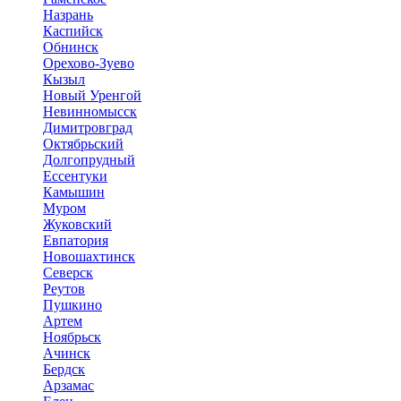
Назрань
Каспийск
Обнинск
Орехово-Зуево
Кызыл
Новый Уренгой
Невинномысск
Димитровград
Октябрьский
Долгопрудный
Ессентуки
Камышин
Муром
Жуковский
Евпатория
Новошахтинск
Северск
Реутов
Пушкино
Артем
Ноябрьск
Ачинск
Бердск
Арзамас