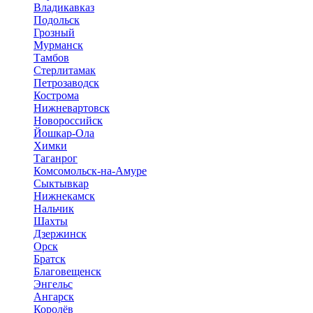
Владикавказ
Подольск
Грозный
Мурманск
Тамбов
Стерлитамак
Петрозаводск
Кострома
Нижневартовск
Новороссийск
Йошкар-Ола
Химки
Таганрог
Комсомольск-на-Амуре
Сыктывкар
Нижнекамск
Нальчик
Шахты
Дзержинск
Орск
Братск
Благовещенск
Энгельс
Ангарск
Королёв