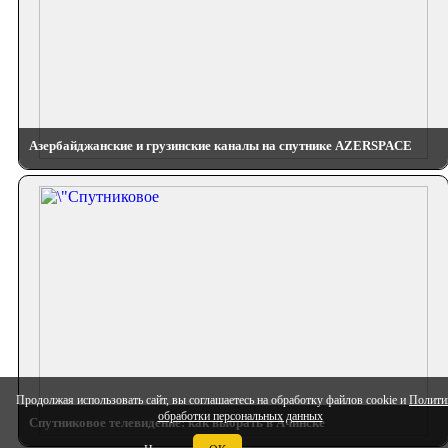
Азербайджанские и грузинские каналы на спутнике AZERSPACE
Продолжая использовать сайт, вы соглашаетесь на обработку файлов cookie и
Полити
обработки персональных данных
Спутниковое телевидение: как выбрать в Ачинске