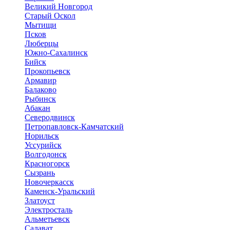
Великий Новгород
Старый Оскол
Мытищи
Псков
Люберцы
Южно-Сахалинск
Бийск
Прокопьевск
Армавир
Балаково
Рыбинск
Абакан
Северодвинск
Петропавловск-Камчатский
Норильск
Уссурийск
Волгодонск
Красногорск
Сызрань
Новочеркасск
Каменск-Уральский
Златоуст
Электросталь
Альметьевск
Салават