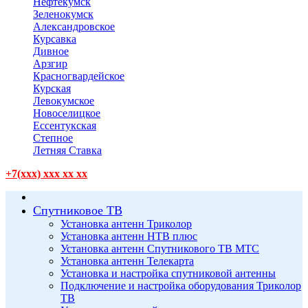
Нефтекумск
Зеленокумск
Александровское
Курсавка
Дивное
Арзгир
Красногвардейское
Курская
Левокумское
Новоселицкое
Ессентукская
Степное
Летняя Ставка
+7(xxx) xxx xx xx
Спутниковое ТВ
Установка антенн Триколор
Установка антенн НТВ плюс
Установка антенн Спутникового ТВ МТС
Установка антенн Телекарта
Установка и настройка спутниковой антенны
Подключение и настройка оборудования Триколор
ТВ