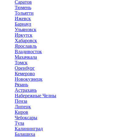
Саратов
Тюмень
Тольятти
Ижевск
Барнаул
Ульяновск
Иркутск
Хабаровск
Ярославль
Владивосток
Махачкала
Томск
Оренбург
Кемерово
Новокузнецк
Рязань
Астрахань
Набережные Челны
Пенза
Липецк
Киров
Чебоксары
Тула
Калининград
Балашиха