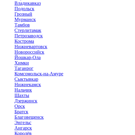
Владикавказ
Подольск
Грозный
Мурманск
Тамбов
Стерлитамак
Петрозаводск
Кострома
Нижневартовск
Новороссийск
Йошкар-Ола
Химки
Таганрог
Комсомольск-на-Амуре
Сыктывкар
Нижнекамск
Нальчик
Шахты
Дзержинск
Орск
Братск
Благовещенск
Энгельс
Ангарск
Королёв