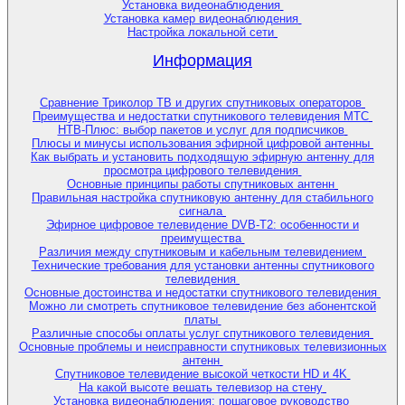
Установка видеонаблюдения
Установка камер видеонаблюдения
Настройка локальной сети
Информация
Сравнение Триколор ТВ и других спутниковых операторов
Преимущества и недостатки спутникового телевидения МТС
НТВ-Плюс: выбор пакетов и услуг для подписчиков
Плюсы и минусы использования эфирной цифровой антенны
Как выбрать и установить подходящую эфирную антенну для
просмотра цифрового телевидения
Основные принципы работы спутниковых антенн
Правильная настройка спутниковую антенну для стабильного
сигнала
Эфирное цифровое телевидение DVB-T2: особенности и
преимущества
Различия между спутниковым и кабельным телевидением
Технические требования для установки антенны спутникового
телевидения
Основные достоинства и недостатки спутникового телевидения
Можно ли смотреть спутниковое телевидение без абонентской
платы
Различные способы оплаты услуг спутникового телевидения
Основные проблемы и неисправности спутниковых телевизионных
антенн
Спутниковое телевидение высокой четкости HD и 4K
На какой высоте вешать телевизор на стену
Установка видеонаблюдения: пошаговое руководство