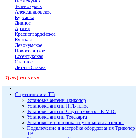
Нефтекумск
Зеленокумск
Александровское
Курсавка
Дивное
Арзгир
Красногвардейское
Курская
Левокумское
Новоселицкое
Ессентукская
Степное
Летняя Ставка
+7(xxx) xxx xx xx
Спутниковое ТВ
Установка антенн Триколор
Установка антенн НТВ плюс
Установка антенн Спутникового ТВ МТС
Установка антенн Телекарта
Установка и настройка спутниковой антенны
Подключение и настройка оборудования Триколор
ТВ