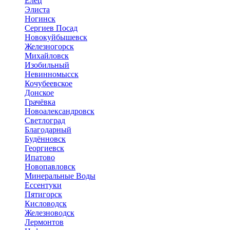
Елец
Элиста
Ногинск
Сергиев Посад
Новокуйбышевск
Железногорск
Михайловск
Изобильный
Невинномысск
Кочубеевское
Донское
Грачёвка
Новоалександровск
Светлоград
Благодарный
Будённовск
Георгиевск
Ипатово
Новопавловск
Минеральные Воды
Ессентуки
Пятигорск
Кисловодск
Железноводск
Лермонтов