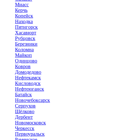
Миасс
Керчь
Копейск
Находка
Пятигорск
Хасавюрт
Рубцовск
Березники
Коломна
Майкоп
Одинцово
Ковров
Домодедово
Нефтекамск
Кисловодск
Нефтеюганск
Батайск
Новочебоксарск
Серпухов
Щёлково
Дербент
Новомосковск
Черкесск
Первоуральск
Раменское