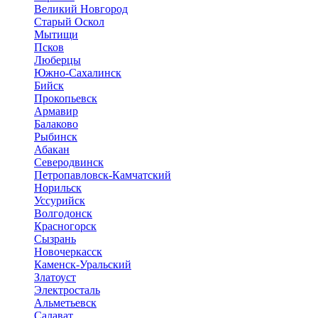
Великий Новгород
Старый Оскол
Мытищи
Псков
Люберцы
Южно-Сахалинск
Бийск
Прокопьевск
Армавир
Балаково
Рыбинск
Абакан
Северодвинск
Петропавловск-Камчатский
Норильск
Уссурийск
Волгодонск
Красногорск
Сызрань
Новочеркасск
Каменск-Уральский
Златоуст
Электросталь
Альметьевск
Салават