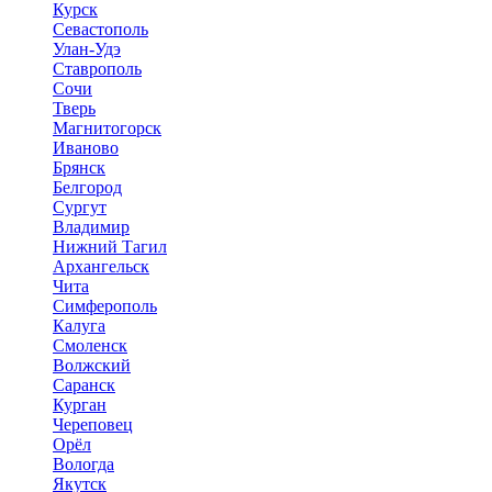
Курск
Севастополь
Улан-Удэ
Ставрополь
Сочи
Тверь
Магнитогорск
Иваново
Брянск
Белгород
Сургут
Владимир
Нижний Тагил
Архангельск
Чита
Симферополь
Калуга
Смоленск
Волжский
Саранск
Курган
Череповец
Орёл
Вологда
Якутск