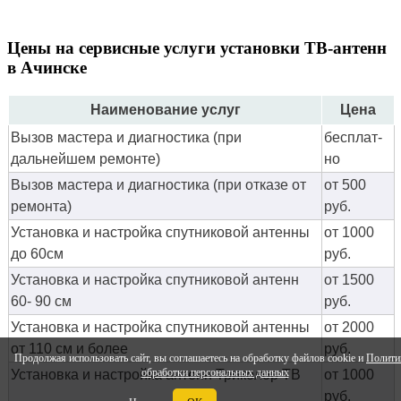
Цены на сервисные услуги установки ТВ-антенн
в Ачинске
Наименование услуг
Цена
Вызов мастера и диагностика (при
бес­плат­
дальнейшем ремонте)
но
Вызов мастера и диагностика (при отказе от
от 500
ремонта)
руб.
Установка и настройка спутниковой антенны
от 1000
до 60см
руб.
Установка и настройка спутниковой антенн
от 1500
60- 90 см
руб.
Установка и настройка спутниковой антенны
от 2000
от 110 см и более
руб.
Продолжая использовать сайт, вы соглашаетесь на обработку файлов cookie и
Полити
обработки персональных данных
Установка и настройка антенн Триколор ТВ
от 1000
руб.