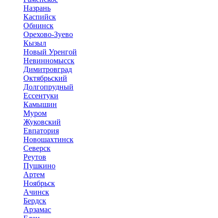
Назрань
Каспийск
Обнинск
Орехово-Зуево
Кызыл
Новый Уренгой
Невинномысск
Димитровград
Октябрьский
Долгопрудный
Ессентуки
Камышин
Муром
Жуковский
Евпатория
Новошахтинск
Северск
Реутов
Пушкино
Артем
Ноябрьск
Ачинск
Бердск
Арзамас