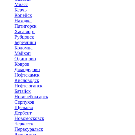
Миасс
Керчь
Копейск
Находка
Пятигорск
Хасавюрт
Рубцовск
Березники
Коломна
Майкоп
Одинцово
Ковров
Домодедово
Нефтекамск
Кисловодск
Нефтеюганск
Батайск
Новочебоксарск
Серпухов
Щёлково
Дербент
Новомосковск
Черкесск
Первоуральск
Раменское