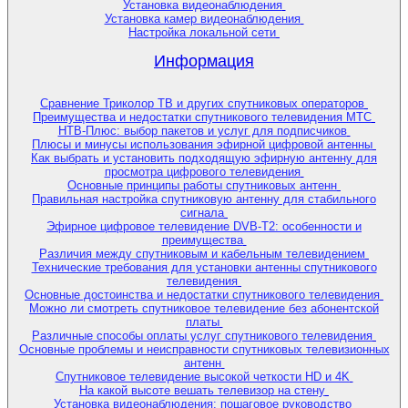
Установка видеонаблюдения
Установка камер видеонаблюдения
Настройка локальной сети
Информация
Сравнение Триколор ТВ и других спутниковых операторов
Преимущества и недостатки спутникового телевидения МТС
НТВ-Плюс: выбор пакетов и услуг для подписчиков
Плюсы и минусы использования эфирной цифровой антенны
Как выбрать и установить подходящую эфирную антенну для
просмотра цифрового телевидения
Основные принципы работы спутниковых антенн
Правильная настройка спутниковую антенну для стабильного
сигнала
Эфирное цифровое телевидение DVB-T2: особенности и
преимущества
Различия между спутниковым и кабельным телевидением
Технические требования для установки антенны спутникового
телевидения
Основные достоинства и недостатки спутникового телевидения
Можно ли смотреть спутниковое телевидение без абонентской
платы
Различные способы оплаты услуг спутникового телевидения
Основные проблемы и неисправности спутниковых телевизионных
антенн
Спутниковое телевидение высокой четкости HD и 4K
На какой высоте вешать телевизор на стену
Установка видеонаблюдения: пошаговое руководство