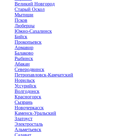
Великий Новгород
Старый Оскол
Мытищи
Псков
Люберцы
Южно-Сахалинск
Бийск
Прокопьевск
Армавир
Балаково
Рыбинск
Абакан
Северодвинск
Петропавловск-Камчатский
Норильск
Уссурийск
Волгодонск
Красногорск
Сызрань
Новочеркасск
Каменск-Уральский
Златоуст
Электросталь
Альметьевск
Салават