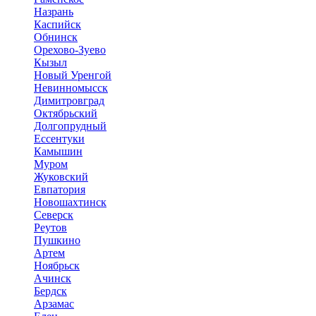
Назрань
Каспийск
Обнинск
Орехово-Зуево
Кызыл
Новый Уренгой
Невинномысск
Димитровград
Октябрьский
Долгопрудный
Ессентуки
Камышин
Муром
Жуковский
Евпатория
Новошахтинск
Северск
Реутов
Пушкино
Артем
Ноябрьск
Ачинск
Бердск
Арзамас