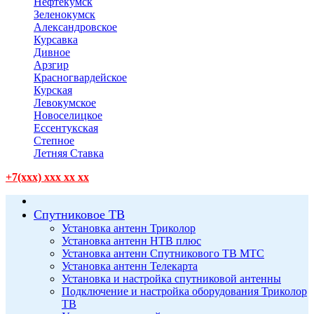
Нефтекумск
Зеленокумск
Александровское
Курсавка
Дивное
Арзгир
Красногвардейское
Курская
Левокумское
Новоселицкое
Ессентукская
Степное
Летняя Ставка
+7(xxx) xxx xx xx
Спутниковое ТВ
Установка антенн Триколор
Установка антенн НТВ плюс
Установка антенн Спутникового ТВ МТС
Установка антенн Телекарта
Установка и настройка спутниковой антенны
Подключение и настройка оборудования Триколор
ТВ