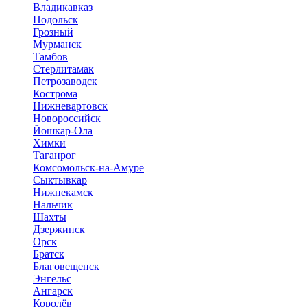
Владикавказ
Подольск
Грозный
Мурманск
Тамбов
Стерлитамак
Петрозаводск
Кострома
Нижневартовск
Новороссийск
Йошкар-Ола
Химки
Таганрог
Комсомольск-на-Амуре
Сыктывкар
Нижнекамск
Нальчик
Шахты
Дзержинск
Орск
Братск
Благовещенск
Энгельс
Ангарск
Королёв