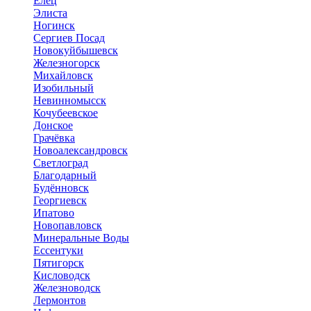
Елец
Элиста
Ногинск
Сергиев Посад
Новокуйбышевск
Железногорск
Михайловск
Изобильный
Невинномысск
Кочубеевское
Донское
Грачёвка
Новоалександровск
Светлоград
Благодарный
Будённовск
Георгиевск
Ипатово
Новопавловск
Минеральные Воды
Ессентуки
Пятигорск
Кисловодск
Железноводск
Лермонтов