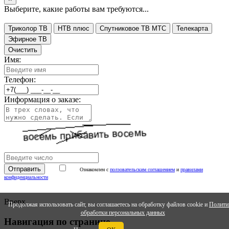
Выберите, какие работы вам требуются...
Триколор ТВ
НТВ плюс
Спутниковое ТВ МТС
Телекарта
Эфирное ТВ
Очистить
Имя:
Телефон:
Информация о заказе:
Ознакомлен с
ползовательским соглашением
и
правилами
конфиденциальности
Вверх
Продолжая использовать сайт, вы соглашаетесь на обработку файлов cookie и
Полити
обработки персональных данных
Навигация по странице