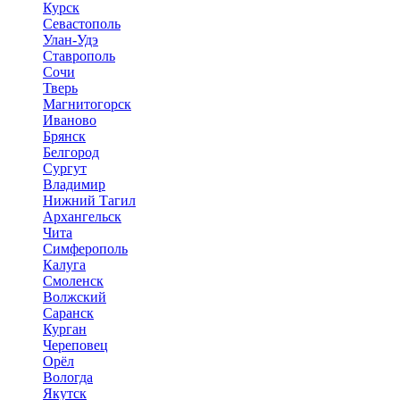
Курск
Севастополь
Улан-Удэ
Ставрополь
Сочи
Тверь
Магнитогорск
Иваново
Брянск
Белгород
Сургут
Владимир
Нижний Тагил
Архангельск
Чита
Симферополь
Калуга
Смоленск
Волжский
Саранск
Курган
Череповец
Орёл
Вологда
Якутск