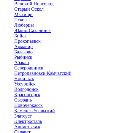
Великий Новгород
Старый Оскол
Мытищи
Псков
Люберцы
Южно-Сахалинск
Бийск
Прокопьевск
Армавир
Балаково
Рыбинск
Абакан
Северодвинск
Петропавловск-Камчатский
Норильск
Уссурийск
Волгодонск
Красногорск
Сызрань
Новочеркасск
Каменск-Уральский
Златоуст
Электросталь
Альметьевск
Салават