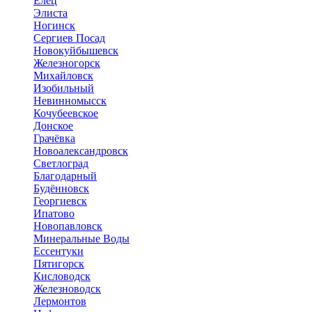
Елец
Элиста
Ногинск
Сергиев Посад
Новокуйбышевск
Железногорск
Михайловск
Изобильный
Невинномысск
Кочубеевское
Донское
Грачёвка
Новоалександровск
Светлоград
Благодарный
Будённовск
Георгиевск
Ипатово
Новопавловск
Минеральные Воды
Ессентуки
Пятигорск
Кисловодск
Железноводск
Лермонтов