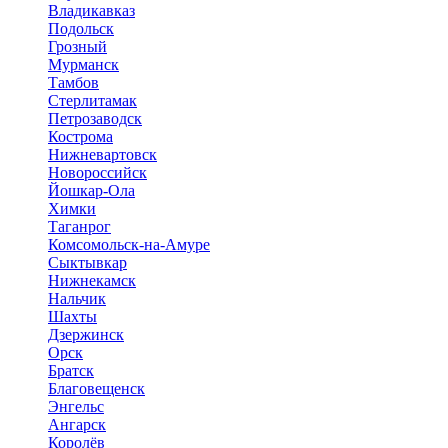
Владикавказ
Подольск
Грозный
Мурманск
Тамбов
Стерлитамак
Петрозаводск
Кострома
Нижневартовск
Новороссийск
Йошкар-Ола
Химки
Таганрог
Комсомольск-на-Амуре
Сыктывкар
Нижнекамск
Нальчик
Шахты
Дзержинск
Орск
Братск
Благовещенск
Энгельс
Ангарск
Королёв