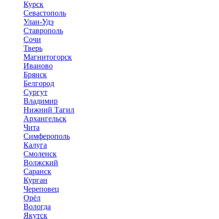
Курск
Севастополь
Улан-Удэ
Ставрополь
Сочи
Тверь
Магнитогорск
Иваново
Брянск
Белгород
Сургут
Владимир
Нижний Тагил
Архангельск
Чита
Симферополь
Калуга
Смоленск
Волжский
Саранск
Курган
Череповец
Орёл
Вологда
Якутск