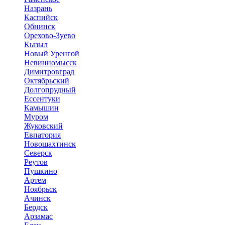
Назрань
Каспийск
Обнинск
Орехово-Зуево
Кызыл
Новый Уренгой
Невинномысск
Димитровград
Октябрьский
Долгопрудный
Ессентуки
Камышин
Муром
Жуковский
Евпатория
Новошахтинск
Северск
Реутов
Пушкино
Артем
Ноябрьск
Ачинск
Бердск
Арзамас