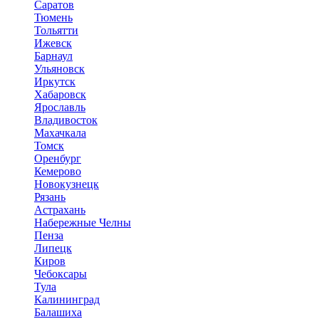
Саратов
Тюмень
Тольятти
Ижевск
Барнаул
Ульяновск
Иркутск
Хабаровск
Ярославль
Владивосток
Махачкала
Томск
Оренбург
Кемерово
Новокузнецк
Рязань
Астрахань
Набережные Челны
Пенза
Липецк
Киров
Чебоксары
Тула
Калининград
Балашиха