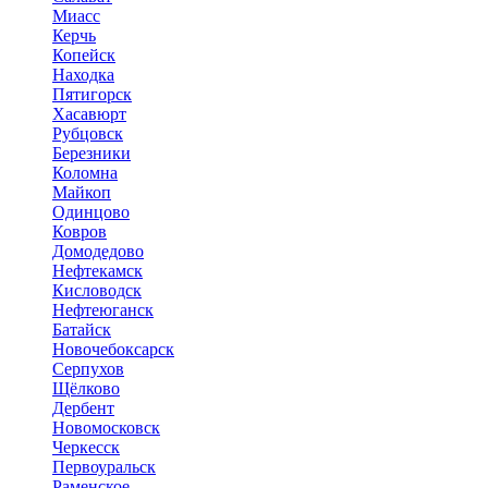
Миасс
Керчь
Копейск
Находка
Пятигорск
Хасавюрт
Рубцовск
Березники
Коломна
Майкоп
Одинцово
Ковров
Домодедово
Нефтекамск
Кисловодск
Нефтеюганск
Батайск
Новочебоксарск
Серпухов
Щёлково
Дербент
Новомосковск
Черкесск
Первоуральск
Раменское