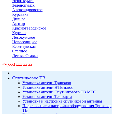
Нефтекумск
Зеленокумск
Александровское
Курсавка
Дивное
Арзгир
Красногвардейское
Курская
Левокумское
Новоселицкое
Ессентукская
Степное
Летняя Ставка
+7(xxx) xxx xx xx
Спутниковое ТВ
Установка антенн Триколор
Установка антенн НТВ плюс
Установка антенн Спутникового ТВ МТС
Установка антенн Телекарта
Установка и настройка спутниковой антенны
Подключение и настройка оборудования Триколор
ТВ