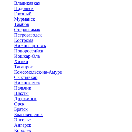
Владикавказ
Подольск
Грозный
Мурманск
Тамбов
Стерлитамак
Петрозаводск
Кострома
Нижневартовск
Новороссийск
Йошкар-Ола
Химки
Таганрог
Комсомольск-на-Амуре
Сыктывкар
Нижнекамск
Нальчик
Шахты
Дзержинск
Орск
Братск
Благовещенск
Энгельс
Ангарск
Королёв