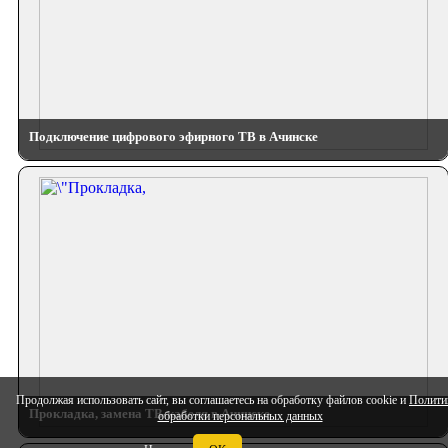
Подключение цифрового эфирного ТВ в Ачинске
Продолжая использовать сайт, вы соглашаетесь на обработку файлов cookie и
Полити
Прокладка, замена ТВ-кабеля в Ачинске
обработки персональных данных