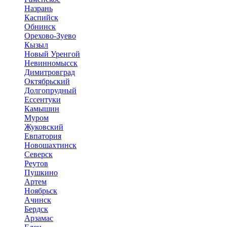
Назрань
Каспийск
Обнинск
Орехово-Зуево
Кызыл
Новый Уренгой
Невинномысск
Димитровград
Октябрьский
Долгопрудный
Ессентуки
Камышин
Муром
Жуковский
Евпатория
Новошахтинск
Северск
Реутов
Пушкино
Артем
Ноябрьск
Ачинск
Бердск
Арзамас