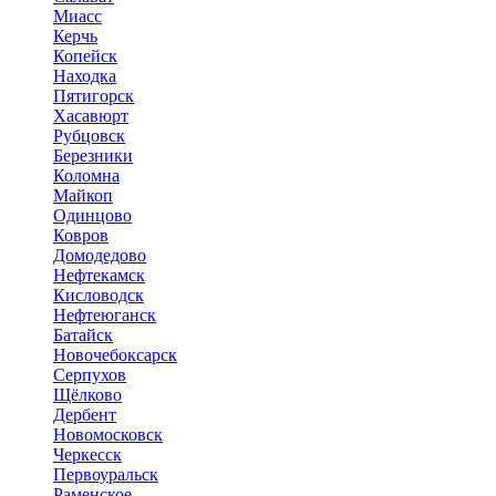
Миасс
Керчь
Копейск
Находка
Пятигорск
Хасавюрт
Рубцовск
Березники
Коломна
Майкоп
Одинцово
Ковров
Домодедово
Нефтекамск
Кисловодск
Нефтеюганск
Батайск
Новочебоксарск
Серпухов
Щёлково
Дербент
Новомосковск
Черкесск
Первоуральск
Раменское