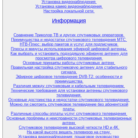
Установка видеонаблюдения
Установка камер видеонаблюдения
Настройка локальной сети
Информация
Сравнение Триколор ТВ и других спутниковых операторов
Преимущества и недостатки спутникового телевидения МТС
НТВ-Плюс: выбор пакетов и услуг для подписчиков
Плюсы и минусы использования эфирной цифровой антенны
Как выбрать и установить подходящую эфирную антенну для
просмотра цифрового телевидения
Основные принципы работы спутниковых антенн
Правильная настройка спутниковую антенну для стабильного
сигнала
Эфирное цифровое телевидение DVB-T2: особенности и
преимущества
Различия между спутниковым и кабельным телевидением
Технические требования для установки антенны спутникового
телевидения
Основные достоинства и недостатки спутникового телевидения
Можно ли смотреть спутниковое телевидение без абонентской
платы
Различные способы оплаты услуг спутникового телевидения
Основные проблемы и неисправности спутниковых телевизионных
антенн
Спутниковое телевидение высокой четкости HD и 4K
На какой высоте вешать телевизор на стену
Установка видеонаблюдения: пошаговое руководство