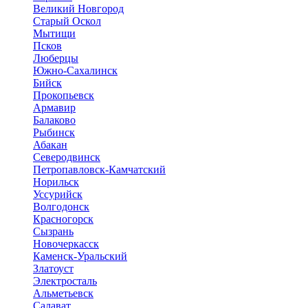
Великий Новгород
Старый Оскол
Мытищи
Псков
Люберцы
Южно-Сахалинск
Бийск
Прокопьевск
Армавир
Балаково
Рыбинск
Абакан
Северодвинск
Петропавловск-Камчатский
Норильск
Уссурийск
Волгодонск
Красногорск
Сызрань
Новочеркасск
Каменск-Уральский
Златоуст
Электросталь
Альметьевск
Салават