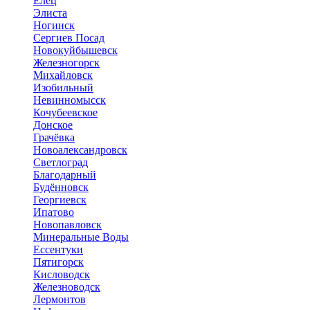
Елец
Элиста
Ногинск
Сергиев Посад
Новокуйбышевск
Железногорск
Михайловск
Изобильный
Невинномысск
Кочубеевское
Донское
Грачёвка
Новоалександровск
Светлоград
Благодарный
Будённовск
Георгиевск
Ипатово
Новопавловск
Минеральные Воды
Ессентуки
Пятигорск
Кисловодск
Железноводск
Лермонтов