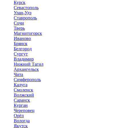
Курск
Севастополь
Улан-Удэ
Ставрополь
Сочи
Тверь
Магнитогорск
Иваново
Брянск
Белгород
Сургут
Владимир
Нижний Тагил
Архангельск
Чита
Симферополь
Калуга
Смоленск
Волжский
Саранск
Курган
Череповец
Орёл
Вологда
Якутск