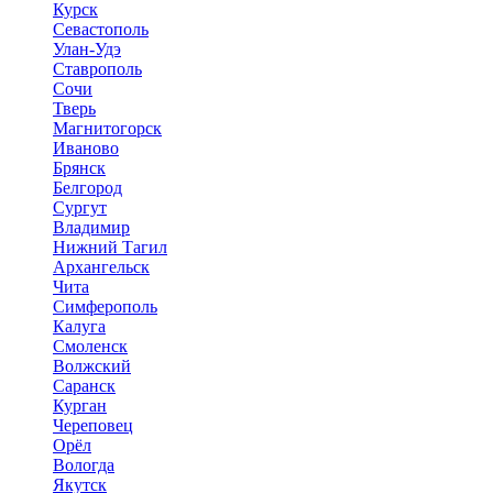
Курск
Севастополь
Улан-Удэ
Ставрополь
Сочи
Тверь
Магнитогорск
Иваново
Брянск
Белгород
Сургут
Владимир
Нижний Тагил
Архангельск
Чита
Симферополь
Калуга
Смоленск
Волжский
Саранск
Курган
Череповец
Орёл
Вологда
Якутск