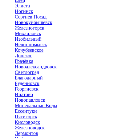
Елец
Элиста
Ногинск
Сергиев Посад
Новокуйбышевск
Железногорск
Михайловск
Изобильный
Невинномысск
Кочубеевское
Донское
Грачёвка
Новоалександровск
Светлоград
Благодарный
Будённовск
Георгиевск
Ипатово
Новопавловск
Минеральные Воды
Ессентуки
Пятигорск
Кисловодск
Железноводск
Лермонтов