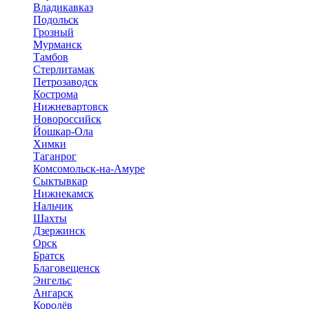
Владикавказ
Подольск
Грозный
Мурманск
Тамбов
Стерлитамак
Петрозаводск
Кострома
Нижневартовск
Новороссийск
Йошкар-Ола
Химки
Таганрог
Комсомольск-на-Амуре
Сыктывкар
Нижнекамск
Нальчик
Шахты
Дзержинск
Орск
Братск
Благовещенск
Энгельс
Ангарск
Королёв