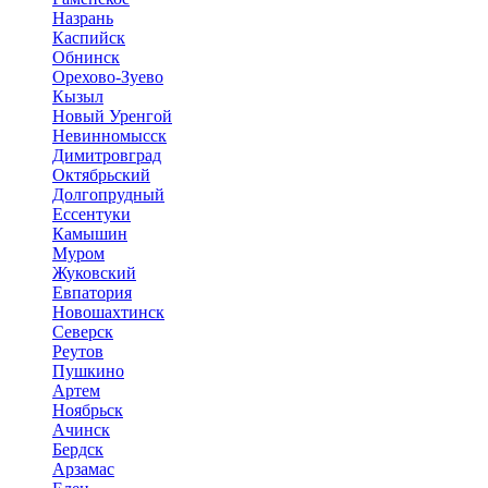
Назрань
Каспийск
Обнинск
Орехово-Зуево
Кызыл
Новый Уренгой
Невинномысск
Димитровград
Октябрьский
Долгопрудный
Ессентуки
Камышин
Муром
Жуковский
Евпатория
Новошахтинск
Северск
Реутов
Пушкино
Артем
Ноябрьск
Ачинск
Бердск
Арзамас