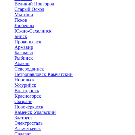
Великий Новгород
Старый Оскол
Мытищи
Псков
Люберцы
Южно-Сахалинск
Бийск
Прокопьевск
Армавир
Балаково
Рыбинск
Абакан
Северодвинск
Петропавловск-Камчатский
Норильск
Уссурийск
Волгодонск
Красногорск
Сызрань
Новочеркасск
Каменск-Уральский
Златоуст
Электросталь
Альметьевск
Салават