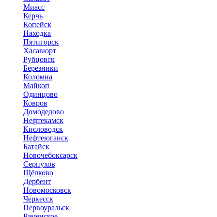
Миасс
Керчь
Копейск
Находка
Пятигорск
Хасавюрт
Рубцовск
Березники
Коломна
Майкоп
Одинцово
Ковров
Домодедово
Нефтекамск
Кисловодск
Нефтеюганск
Батайск
Новочебоксарск
Серпухов
Щёлково
Дербент
Новомосковск
Черкесск
Первоуральск
Раменское