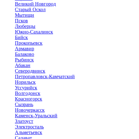
Великий Новгород
Старый Оскол
Мытищи
Псков
Люберцы
Южно-Сахалинск
Бийск
Прокопьевск
Армавир
Балаково
Рыбинск
Абакан
Северодвинск
Петропавловск-Камчатский
Норильск
Уссурийск
Волгодонск
Красногорск
Сызрань
Новочеркасск
Каменск-Уральский
Златоуст
Электросталь
Альметьевск
Салават