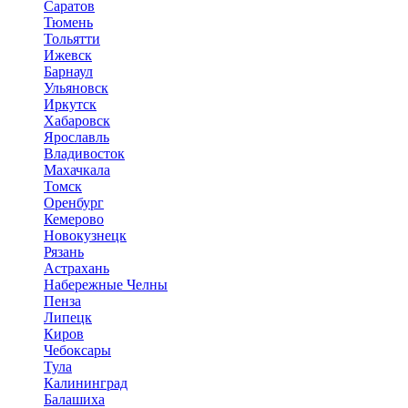
Саратов
Тюмень
Тольятти
Ижевск
Барнаул
Ульяновск
Иркутск
Хабаровск
Ярославль
Владивосток
Махачкала
Томск
Оренбург
Кемерово
Новокузнецк
Рязань
Астрахань
Набережные Челны
Пенза
Липецк
Киров
Чебоксары
Тула
Калининград
Балашиха