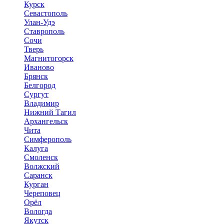
Курск
Севастополь
Улан-Удэ
Ставрополь
Сочи
Тверь
Магнитогорск
Иваново
Брянск
Белгород
Сургут
Владимир
Нижний Тагил
Архангельск
Чита
Симферополь
Калуга
Смоленск
Волжский
Саранск
Курган
Череповец
Орёл
Вологда
Якутск