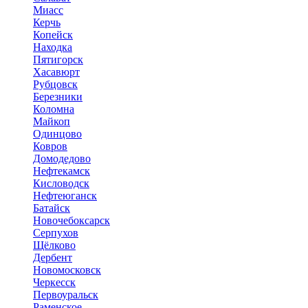
Миасс
Керчь
Копейск
Находка
Пятигорск
Хасавюрт
Рубцовск
Березники
Коломна
Майкоп
Одинцово
Ковров
Домодедово
Нефтекамск
Кисловодск
Нефтеюганск
Батайск
Новочебоксарск
Серпухов
Щёлково
Дербент
Новомосковск
Черкесск
Первоуральск
Раменское