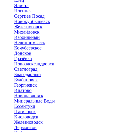
Елец
Элиста
Ногинск
Сергиев Посад
Новокуйбышевск
Железногорск
Михайловск
Изобильный
Невинномысск
Кочубеевское
Донское
Грачёвка
Новоалександровск
Светлоград
Благодарный
Будённовск
Георгиевск
Ипатово
Новопавловск
Минеральные Воды
Ессентуки
Пятигорск
Кисловодск
Железноводск
Лермонтов