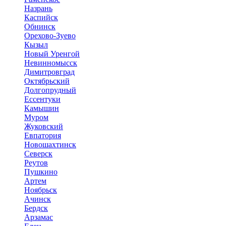
Назрань
Каспийск
Обнинск
Орехово-Зуево
Кызыл
Новый Уренгой
Невинномысск
Димитровград
Октябрьский
Долгопрудный
Ессентуки
Камышин
Муром
Жуковский
Евпатория
Новошахтинск
Северск
Реутов
Пушкино
Артем
Ноябрьск
Ачинск
Бердск
Арзамас