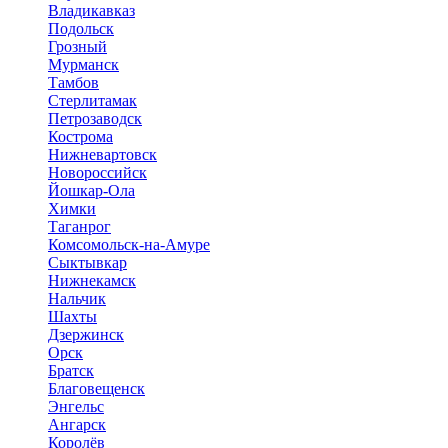
Владикавказ
Подольск
Грозный
Мурманск
Тамбов
Стерлитамак
Петрозаводск
Кострома
Нижневартовск
Новороссийск
Йошкар-Ола
Химки
Таганрог
Комсомольск-на-Амуре
Сыктывкар
Нижнекамск
Нальчик
Шахты
Дзержинск
Орск
Братск
Благовещенск
Энгельс
Ангарск
Королёв