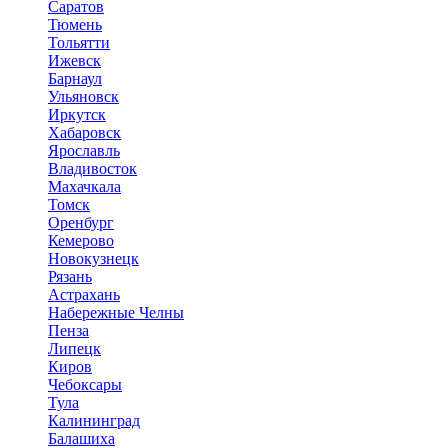
Саратов
Тюмень
Тольятти
Ижевск
Барнаул
Ульяновск
Иркутск
Хабаровск
Ярославль
Владивосток
Махачкала
Томск
Оренбург
Кемерово
Новокузнецк
Рязань
Астрахань
Набережные Челны
Пенза
Липецк
Киров
Чебоксары
Тула
Калининград
Балашиха