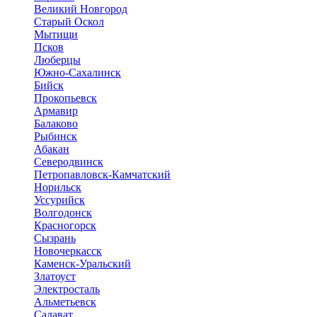
Великий Новгород
Старый Оскол
Мытищи
Псков
Люберцы
Южно-Сахалинск
Бийск
Прокопьевск
Армавир
Балаково
Рыбинск
Абакан
Северодвинск
Петропавловск-Камчатский
Норильск
Уссурийск
Волгодонск
Красногорск
Сызрань
Новочеркасск
Каменск-Уральский
Златоуст
Электросталь
Альметьевск
Салават