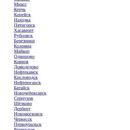
Миасс
Керчь
Копейск
Находка
Пятигорск
Хасавюрт
Рубцовск
Березники
Коломна
Майкоп
Одинцово
Ковров
Домодедово
Нефтекамск
Кисловодск
Нефтеюганск
Батайск
Новочебоксарск
Серпухов
Щёлково
Дербент
Новомосковск
Черкесск
Первоуральск
Раменское