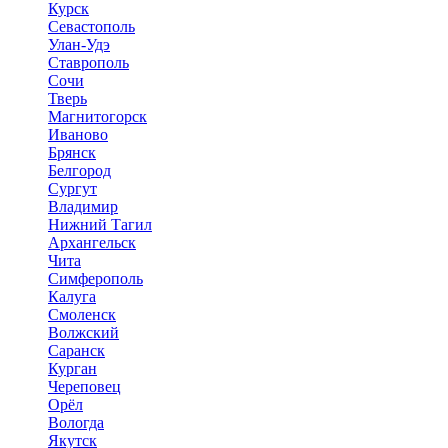
Курск
Севастополь
Улан-Удэ
Ставрополь
Сочи
Тверь
Магнитогорск
Иваново
Брянск
Белгород
Сургут
Владимир
Нижний Тагил
Архангельск
Чита
Симферополь
Калуга
Смоленск
Волжский
Саранск
Курган
Череповец
Орёл
Вологда
Якутск