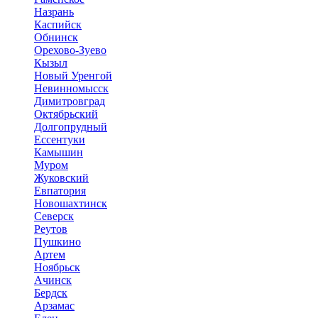
Назрань
Каспийск
Обнинск
Орехово-Зуево
Кызыл
Новый Уренгой
Невинномысск
Димитровград
Октябрьский
Долгопрудный
Ессентуки
Камышин
Муром
Жуковский
Евпатория
Новошахтинск
Северск
Реутов
Пушкино
Артем
Ноябрьск
Ачинск
Бердск
Арзамас