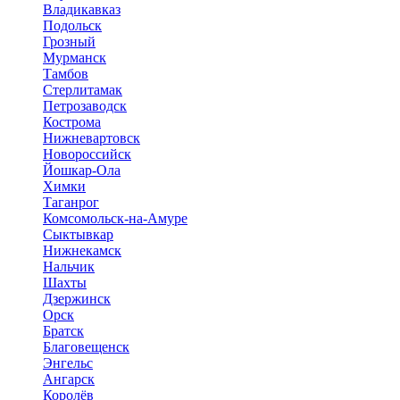
Владикавказ
Подольск
Грозный
Мурманск
Тамбов
Стерлитамак
Петрозаводск
Кострома
Нижневартовск
Новороссийск
Йошкар-Ола
Химки
Таганрог
Комсомольск-на-Амуре
Сыктывкар
Нижнекамск
Нальчик
Шахты
Дзержинск
Орск
Братск
Благовещенск
Энгельс
Ангарск
Королёв