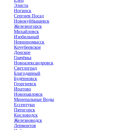
Елец
Элиста
Ногинск
Сергиев Посад
Новокуйбышевск
Железногорск
Михайловск
Изобильный
Невинномысск
Кочубеевское
Донское
Грачёвка
Новоалександровск
Светлоград
Благодарный
Будённовск
Георгиевск
Ипатово
Новопавловск
Минеральные Воды
Ессентуки
Пятигорск
Кисловодск
Железноводск
Лермонтов