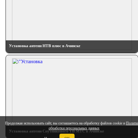
Установка антенн НТВ плюс в Ачинске
Продолжая использовать сайт, вы соглашаетесь на обработку файлов cookie и
Полити
обработки персональных данных
Установка антенн Спутникового ТВ МТС в Ачинске