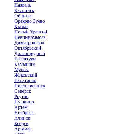
Назрань
Каспийск
Обнинск
Орехово-Зуево
Кызыл
Новый Уренгой
Невинномысск
Димитровград
Октябрьский
Долгопрудный
Ессентуки
Камышин
Муром
Жуковский
Евпатория
Новошахтинск
Северск
Реутов
Пушкино
Артем
Ноябрьск
Ачинск
Бердск
Арзамас