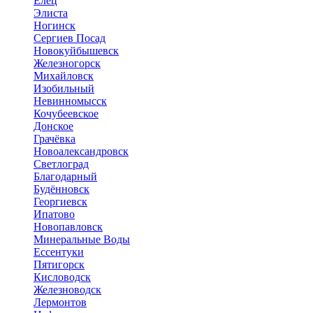
Елец
Элиста
Ногинск
Сергиев Посад
Новокуйбышевск
Железногорск
Михайловск
Изобильный
Невинномысск
Кочубеевское
Донское
Грачёвка
Новоалександровск
Светлоград
Благодарный
Будённовск
Георгиевск
Ипатово
Новопавловск
Минеральные Воды
Ессентуки
Пятигорск
Кисловодск
Железноводск
Лермонтов