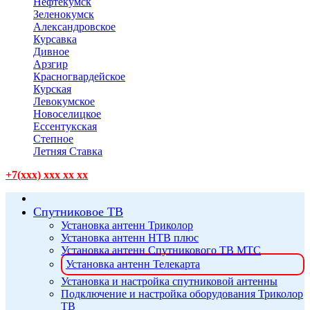
Нефтекумск
Зеленокумск
Александровское
Курсавка
Дивное
Арзгир
Красногвардейское
Курская
Левокумское
Новоселицкое
Ессентукская
Степное
Летняя Ставка
+7(xxx) xxx xx xx
Спутниковое ТВ
Установка антенн Триколор
Установка антенн НТВ плюс
Установка антенн Спутникового ТВ МТС
Установка антенн Телекарта
Установка и настройка спутниковой антенны
Подключение и настройка оборудования Триколор
ТВ