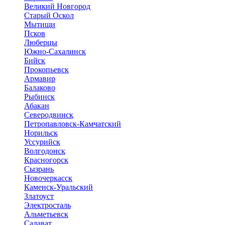
Великий Новгород
Старый Оскол
Мытищи
Псков
Люберцы
Южно-Сахалинск
Бийск
Прокопьевск
Армавир
Балаково
Рыбинск
Абакан
Северодвинск
Петропавловск-Камчатский
Норильск
Уссурийск
Волгодонск
Красногорск
Сызрань
Новочеркасск
Каменск-Уральский
Златоуст
Электросталь
Альметьевск
Салават