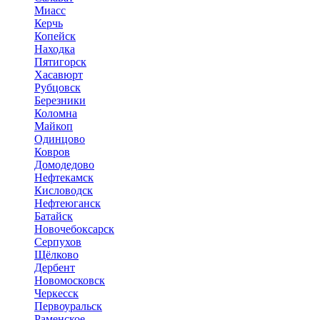
Миасс
Керчь
Копейск
Находка
Пятигорск
Хасавюрт
Рубцовск
Березники
Коломна
Майкоп
Одинцово
Ковров
Домодедово
Нефтекамск
Кисловодск
Нефтеюганск
Батайск
Новочебоксарск
Серпухов
Щёлково
Дербент
Новомосковск
Черкесск
Первоуральск
Раменское