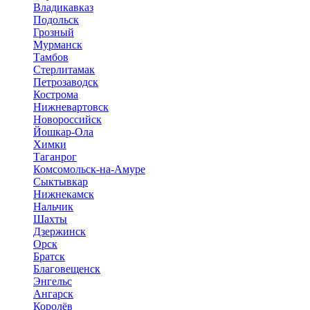
Владикавказ
Подольск
Грозный
Мурманск
Тамбов
Стерлитамак
Петрозаводск
Кострома
Нижневартовск
Новороссийск
Йошкар-Ола
Химки
Таганрог
Комсомольск-на-Амуре
Сыктывкар
Нижнекамск
Нальчик
Шахты
Дзержинск
Орск
Братск
Благовещенск
Энгельс
Ангарск
Королёв