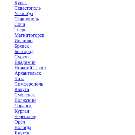
Курск
Севастополь
Улан-Удэ
Ставрополь
Сочи
Тверь
Магнитогорск
Иваново
Брянск
Белгород
Сургут
Владимир
Нижний Тагил
Архангельск
Чита
Симферополь
Калуга
Смоленск
Волжский
Саранск
Курган
Череповец
Орёл
Вологда
Якутск