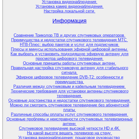
Установка видеонаблюдения
Установка камер видеонаблюдения
Настройка локальной сети
Информация
Сравнение Триколор ТВ и других спутниковых операторов
Преимущества и недостатки спутникового телевидения МТС
НТВ-Плюс: выбор пакетов и услуг для подписчиков
Плюсы и минусы использования эфирной цифровой антенны
Как выбрать и установить подходящую эфирную антенну для
просмотра цифрового телевидения
Основные принципы работы спутниковых антенн
Правильная настройка спутниковую антенну для стабильного
сигнала
Эфирное цифровое телевидение DVB-T2: особенности и
преимущества
Различия между спутниковым и кабельным телевидением
Технические требования для установки антенны спутникового
телевидения
Основные достоинства и недостатки спутникового телевидения
Можно ли смотреть спутниковое телевидение без абонентской
платы
Различные способы оплаты услуг спутникового телевидения
Основные проблемы и неисправности спутниковых телевизионных
антенн
Спутниковое телевидение высокой четкости HD и 4K
На какой высоте вешать телевизор на стену
Установка видеонаблюдения: пошаговое руководство